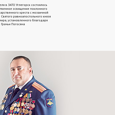
восстановленные могильные 
еля в ЗАТО Углегорск состоялось
сынов Царской России, похор
твенное освящение поклонного
эстонской земле, память о ко
арственного креста с мозаичной
была практически утеряна. Во
 Святого равноапостольного князя
историческую справедливост
ира, установленного благодаря
благодаря многим небезразл
 Грачьи Погосяна
числе которых особую роль с
петербургский меценат Грачья