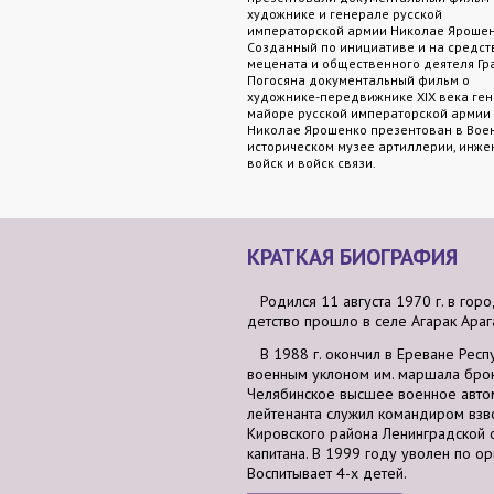
художнике и генерале русской
императорской армии Николае Ярошен
Созданный по инициативе и на средст
мецената и общественного деятеля Гр
Погосяна документальный фильм о
художнике-передвижнике XIX века ген
майоре русской императорской армии
Николае Ярошенко презентован в Вое
историческом музее артиллерии, инж
войск и войск связи.
КРАТКАЯ БИОГРАФИЯ
Родился 11 августа 1970 г. в гор
детство прошло в селе Агарак Араг
В 1988 г. окончил в Ереване Респ
военным уклоном им. маршала броне
Челябинское высшее военное авто
лейтенанта служил командиром взв
Кировского района Ленинградской 
капитана. В 1999 году уволен по о
Воспитывает 4-х детей.