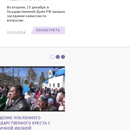
Во вторник, 13 декабря, в
Государственной Думе РФ прошло
заседание комиссии по
вопросам...
ПОСМОТРЕТЬ
15/12/2016
ЩЕНИЕ ПОКЛОННОГО
В ПАМЯТИ ПОТОМКОВ
ОДАРСТВЕННОГО КРЕСТА С
14 мая в городе Тарту в Эсто
ИЧНОЙ ИКОНОЙ
уникальное событие: были о